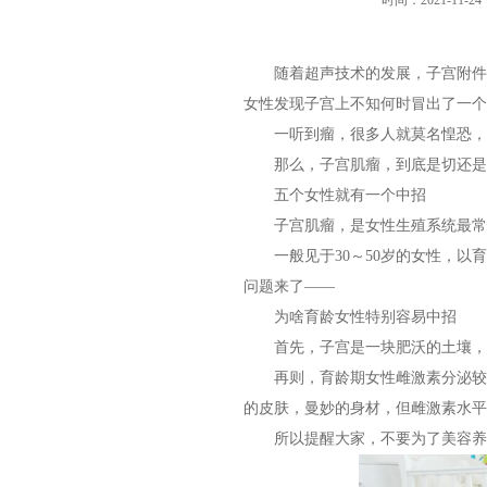
时间：2021-11-24
随着超声技术的发展，子宫附件彩
女性发现子宫上不知何时冒出了一个
一听到瘤，很多人就莫名惶恐，
那么，子宫肌瘤，到底是切还是
五个女性就有一个中招
子宫肌瘤，是女性生殖系统最常见
一般见于30～50岁的女性，以育龄
问题来了——
为啥育龄女性特别容易中招
首先，子宫是一块肥沃的土壤，能
再则，育龄期女性雌激素分泌较高
的皮肤，曼妙的身材，但雌激素水平
所以提醒大家，不要为了美容养颜