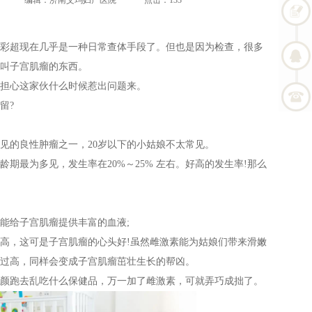
编辑：济南艾玛妇产医院
点击：133
超现在几乎是一种日常查体手段了。但也是因为检查，很多
叫子宫肌瘤的东西。
担心这家伙什么时候惹出问题来。
留?
的良性肿瘤之一，20岁以下的小姑娘不太常见。
期最为多见，发生率在20%～25% 左右。好高的发生率!那么
给子宫肌瘤提供丰富的血液;
，这可是子宫肌瘤的心头好!虽然雌激素能为姑娘们带来滑嫩
过高，同样会变成子宫肌瘤茁壮生长的帮凶。
跑去乱吃什么保健品，万一加了雌激素，可就弄巧成拙了。