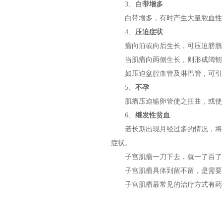
3、
白带增多
白带增多，有时产生大量脓血性液
4、
压迫症状
瘤向前或向后生长，可压迫膀胱、
当肌瘤向两侧生长，则形成阔韧带
如压迫盆腔血管及淋巴管，可引
5、
不孕
肌瘤压迫输卵管使之扭曲，或使宫
6、
继发性贫血
若长期出现月经过多的情况，将会
症状。
子宫肌瘤一刀下去，就一了百了
子宫肌瘤具体到留不留，是需要
子宫肌瘤最常见的治疗方式有药