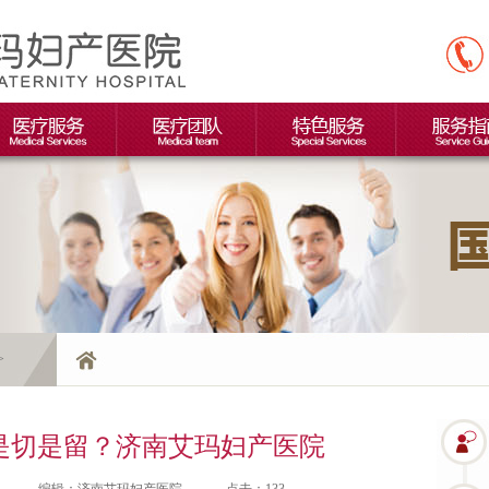
>
是切是留？济南艾玛妇产医院