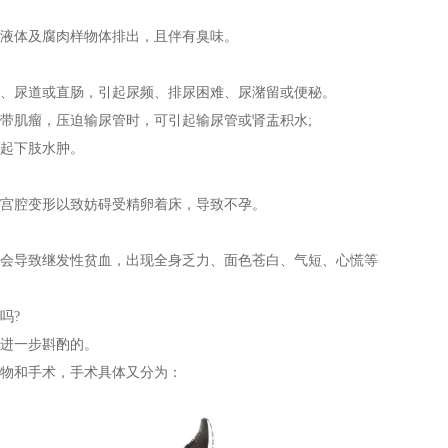
体及腐肉样物体排出，且伴有臭味。
尿道或直肠，引起尿频、排尿困难、尿潴留或便秘。
肌瘤，压迫输尿管时，可引起输尿管或肾盂积水;
起下肢水肿。
腔变形以致妨碍受精卵着床，导致不孕。
导致继发性贫血，出现全身乏力、面色苍白、气短、心慌等
吗?
进一步斟酌的。
物和手术，手术具体又分为：