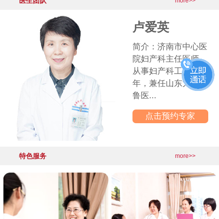
医生团队
·
产后盆底功能出现问题，你是其中
2026-06-03
more>>
更多医院动态>>
卢爱英
简介：济南市中心医
院妇产科主任医师，
从事妇产科工作30多
年，兼任山东大学齐
鲁医...
点击预约专家
特色服务
more>>