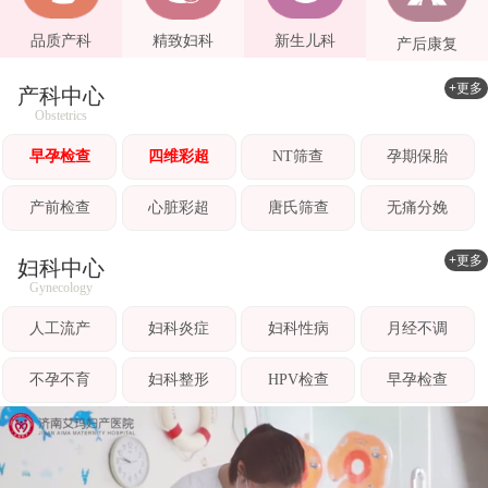
品质产科
精致妇科
新生儿科
产后康复
+更多
产科中心
Obstetrics
早孕检查
四维彩超
NT筛查
孕期保胎
产前检查
心脏彩超
唐氏筛查
无痛分娩
+更多
妇科中心
Gynecology
人工流产
妇科炎症
妇科性病
月经不调
不孕不育
妇科整形
HPV检查
早孕检查