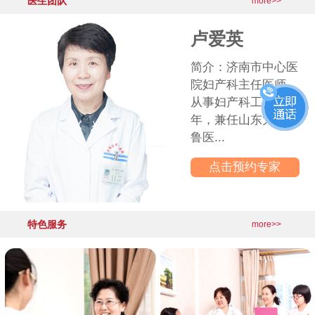
医生团队
·
产后盆底功能出现问题，你是其中
2026-06-03
more>>
更多医院动态>>
卢爱英
简介：济南市中心医
院妇产科主任医师，
从事妇产科工作30多
年，兼任山东大学齐
鲁医...
点击预约专家
特色服务
more>>