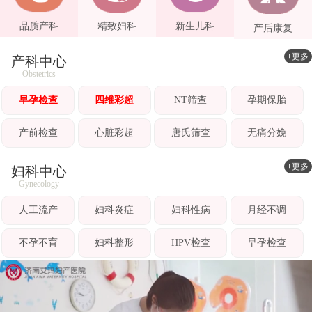
品质产科
精致妇科
新生儿科
产后康复
+更多
产科中心
Obstetrics
早孕检查
四维彩超
NT筛查
孕期保胎
产前检查
心脏彩超
唐氏筛查
无痛分娩
+更多
妇科中心
Gynecology
人工流产
妇科炎症
妇科性病
月经不调
不孕不育
妇科整形
HPV检查
早孕检查