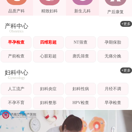
品质产科
精致妇科
新生儿科
产后康复
+更多
产科中心
Obstetrics
早孕检查
四维彩超
NT筛查
孕期保胎
产前检查
心脏彩超
唐氏筛查
无痛分娩
+更多
妇科中心
Gynecology
人工流产
妇科炎症
妇科性病
月经不调
不孕不育
妇科整形
HPV检查
早孕检查