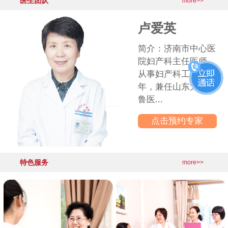
医生团队
·
产后盆底功能出现问题，你是其中
2026-06-03
more>>
更多医院动态>>
卢爱英
简介：济南市中心医
院妇产科主任医师，
从事妇产科工作30多
年，兼任山东大学齐
鲁医...
点击预约专家
特色服务
more>>