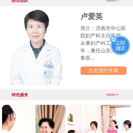
医生团队
·
产后盆底功能出现问题，你是其中
2026-06-03
more>>
更多医院动态>>
卢爱英
简介：济南市中心医
院妇产科主任医师，
事妇产科工作30多
年，兼任山东大学齐
医...
点击预约专家
特色服务
more>>