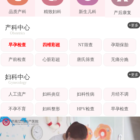
品质产科
精致妇科
新生儿科
产后康复
+更多
产科中心
Obstetrics
早孕检查
四维彩超
NT筛查
孕期保胎
产前检查
心脏彩超
唐氏筛查
无痛分娩
+更多
妇科中心
Gynecology
人工流产
妇科炎症
妇科性病
月经不调
不孕不育
妇科整形
HPV检查
早孕检查