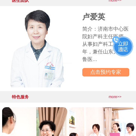
医生团队
·
产后盆底功能出现问题，你是其中
2026-06-03
more>>
更多医院动态>>
卢爱英
简介：济南市中心医
院妇产科主任医师，
从事妇产科工作30多
年，兼任山东大学齐
鲁医...
点击预约专家
特色服务
more>>