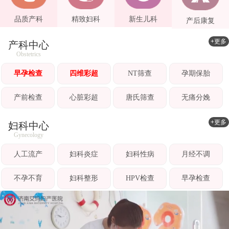
品质产科
精致妇科
新生儿科
产后康复
+更多
产科中心
Obstetrics
早孕检查
四维彩超
NT筛查
孕期保胎
产前检查
心脏彩超
唐氏筛查
无痛分娩
+更多
妇科中心
Gynecology
人工流产
妇科炎症
妇科性病
月经不调
不孕不育
妇科整形
HPV检查
早孕检查